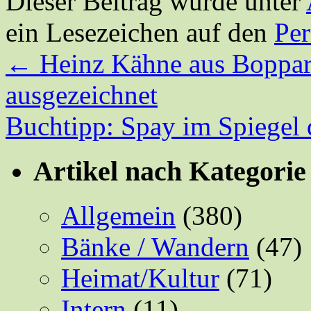
Dieser Beitrag wurde unter
ein Lesezeichen auf den
Pe
←
Heinz Kähne aus Boppard
ausgezeichnet
Buchtipp: Spay im Spiegel 
Artikel nach Kategorie
Allgemein
(380)
Bänke / Wandern
(47)
Heimat/Kultur
(71)
Intern
(11)